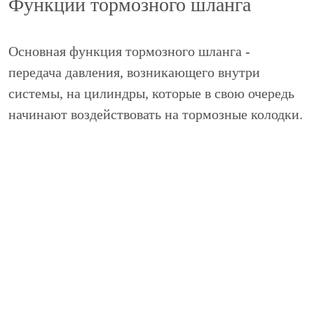
Функции тормозного шланга
Основная функция тормозного шланга -
передача давления, возникающего внутри
системы, на цилиндры, которые в свою очередь
начинают воздействовать на тормозные колодки.
Ввиду того, что шланги постоянно находятся под
давлением, их состояние должно быть
отличным, так как малейшая трещина может
стать причиной многочисленных проблем.
Пожалуй, каждый владелец автомобиля Toyota
знает, что безопасное передвижение на машине
полностью зависит от исправности тормозной
системы. Если хотя бы один элемент этого