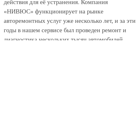
действия для её устранения. Компания
«НИВЮС» функционирует на рынке
авторемонтных услуг уже несколько лет, и за эти
годы в нашем сервисе был проведен ремонт и
диагностика нескольких тысяч автомобилей
марки Тойота.
Диагностика двигателей производится в
определенных случаях, обусловленных
сложившимися ситуациями:
Покупка не нового автомобиля, для
проверки состояния мотора, выявления
проблемных мест двигателя. Позволяет
оценить необходимы вложения в ремонт