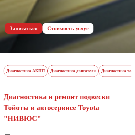
Записаться
Cтоимость услуг
Диагностика АКПП
Диагностика двигателя
Диагностика тор
Диагностика и ремонт подвески
Тойоты в автосервисе Toyota
"НИВЮС"