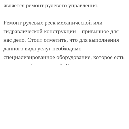
является ремонт рулевого управления.
Ремонт рулевых реек механической или
гидравлической конструкции – привычное для
нас дело. Стоит отметить, что для выполнения
данного вида услуг необходимо
специализированное оборудование, которое есть
не в каждой мастерской. Благодаря
современному оборудованию ремонт рулевых
реек занимает относительно мало времени.
На начальном этапе специалисты проведут
полную диагностику рулевого управления а
также визуальный осмотр узлов на наличие
физических повреждений и утечек рабочих