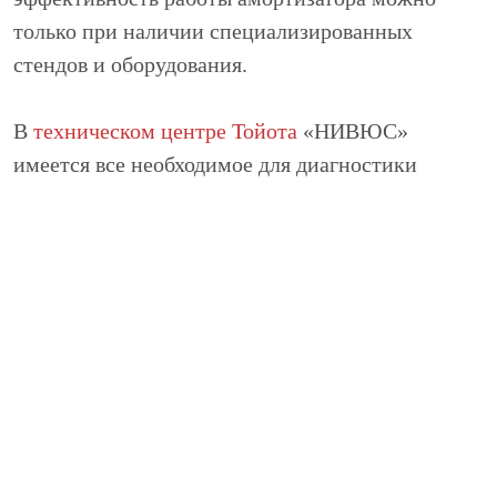
только при наличии специализированных
стендов и оборудования.
В
техническом центре Тойота
«НИВЮС»
имеется все необходимое для диагностики
подвески оборудование, замены амортизаторов
Тойота.
Все работы выполняются быстро и качественно,
а для ремонта используются только
качественные запасные части. Многие
автолюбители пытаются произвести замену
амортизаторов Toyota самостоятельно, прочитав
недостоверные материалы каких-либо сайтов
технической тематики, либо доверив знакомому