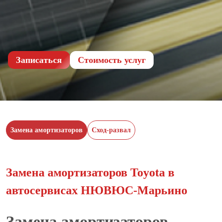
Записаться
Cтоимость услуг
Замена амортизаторов
Сход-развал
Замена амортизаторов Toyota в
автосервисах НЮВЮС-Марьино
Замена амортизаторов