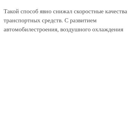
Такой способ явно снижал скоростные качества
транспортных средств. С развитием
автомобилестроения, воздушного охлаждения
стало недостаточно, а инженеры
разрабатывающие дизайн автомобилей,
предлагали варианты кузовов с наименьшим
сопротивлением, за счет чего должны были быть
улучшены аэродинамические свойства.
Победить проблему недостаточного охлаждения
удалось за счет конструкции водяного
охлаждения. Суть его заключается в цикличном
движении жидкости от охлаждающего
радиатора, до двигателя и обратно, таким