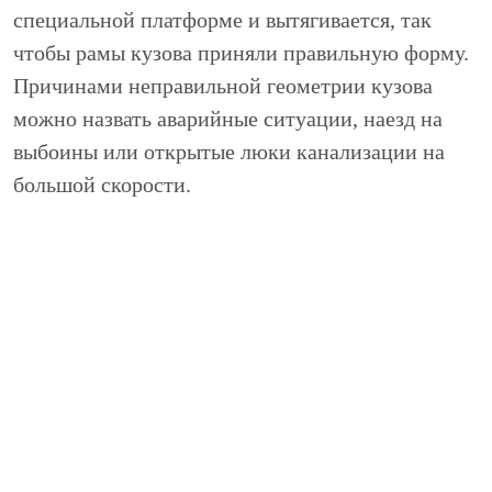
специальной платформе и вытягивается, так
чтобы рамы кузова приняли правильную форму.
Причинами неправильной геометрии кузова
можно назвать аварийные ситуации, наезд на
выбоины или открытые люки канализации на
большой скорости.
Удаление царапин
Царапины можно подразделить на несколько
видов: небольшие, царапины до грунта,
царапины до металла. Небольшие - убираются с
помощью восстановительной полировки.
Царапины с глубиной касающейся грунта