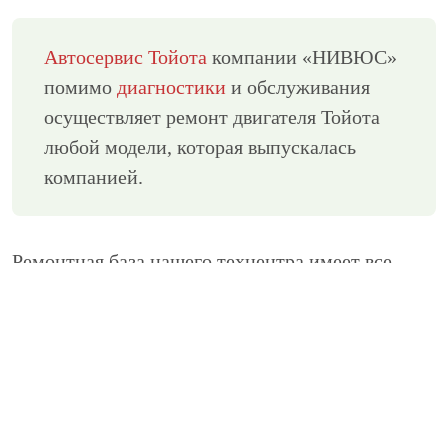
Автосервис Тойота
компании «НИВЮС»
помимо
диагностики
и обслуживания
осуществляет ремонт двигателя Тойота
любой модели, которая выпускалась
компанией.
Ремонтная база нашего техцентра имеет все
необходимое оборудование для ремонта
двигателей автомобилей Тойота. Для полной
диагностики: сканеры, компрессометры,
автоосциллографы, стенды, базы данных для
автомобилей Тойота. Соответствующие станки
для восстановления и шлифовки коленвала,