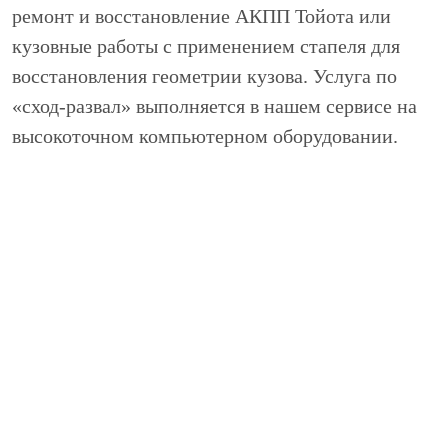
ремонт и восстановление АКПП Тойота или
кузовные работы с применением стапеля для
восстановления геометрии кузова. Услуга по
«сход-развал» выполняется в нашем сервисе на
высокоточном компьютерном оборудовании.
Чем грозит неправильная
настройка углов схождения
расхождения колес
Довольно давно специалисты выяснили, какие
неприятные для автомобиля последствия может
повлечь неправильная регулировка углов колеса
автомобиля: